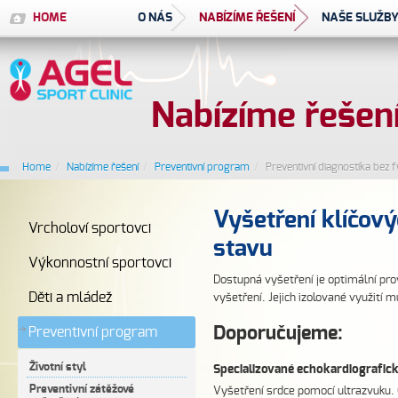
HOME
O NÁS
NABÍZÍME ŘEŠENÍ
NAŠE SLUŽB
Nabízíme řešen
Home
/
Nabízíme řešení
/
Preventivní program
/
Preventivní diagnostika bez f
Vyšetření klíčov
Vrcholoví sportovci
stavu
Výkonnostní sportovci
Dostupná vyšetření je optimální pro
Děti a mládež
vyšetření. Jejich izolované využití
Doporučujeme:
Preventivní program
Životní styl
Specializované echokardiografick
Preventivní zátěžové
Vyšetření srdce pomocí ultrazvuku. C