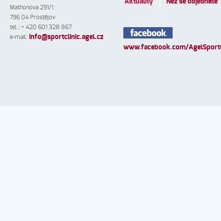
Aktuality
Než se objednáte
Mathonova 291/1
796 04 Prostějov
tel.: + 420 601 328 867
info
@
sportclinic.agel.cz
e-mail:
www.facebook.com/AgelSportC