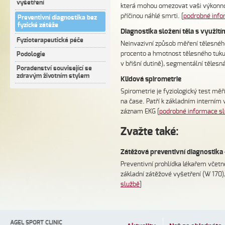
vyšetření
která mohou omezovat vaši výkonnos
příčinou náhlé smrti. [
podrobné info
Preventivní diagnostika bez
fyzické zátěže
Diagnostika složení těla s využit
Fyzioterapeutická péče
Neinvazivní způsob měření tělesného 
procento a hmotnost tělesného tuku,
Podologie
v břišní dutině), segmentální tělesná
Poradenství související se
zdravým životním stylem
Klidová spirometrie
Spirometrie je fyziologický test měř
na čase. Patří k základním interním
záznam EKG [
podrobné informace s
Zvažte také:
Zátěžová preventivní diagnostik
Preventivní prohlídka lékařem včet
základní zátěžové vyšetření (W 170),
službě
]
AGEL SPORT CLINIC